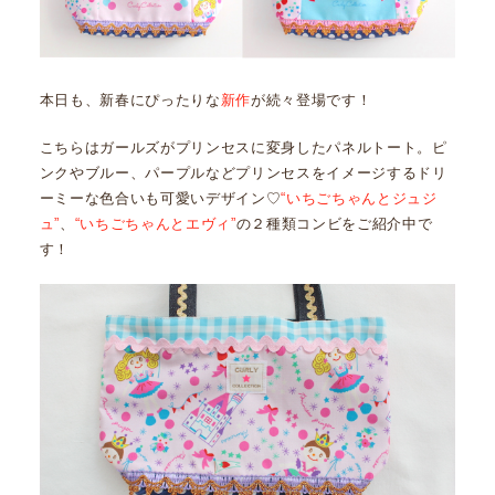
本日も、新春にぴったりな
新作
が続々登場です！
こちらはガールズがプリンセスに変身したパネルトート。ピ
ンクやブルー、パープルなどプリンセスをイメージするドリ
ーミーな色合いも可愛いデザイン♡
“いちごちゃんとジュジ
ュ”
、
“いちごちゃんとエヴィ”
の２種類コンビをご紹介中で
す！