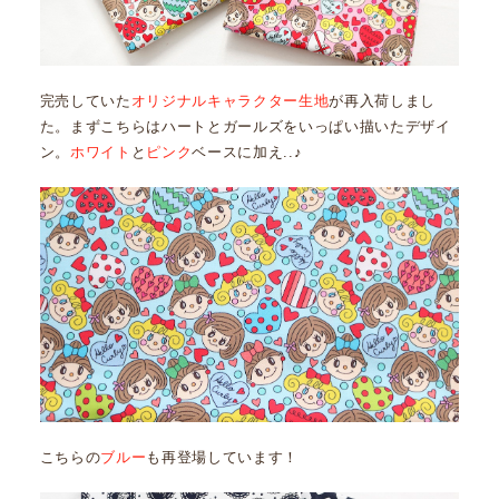
完売していた
オリジナルキャラクター生地
が再入荷しまし
た。まずこちらはハートとガールズをいっぱい描いたデザイ
ン。
ホワイト
と
ピンク
ベースに加え..♪
こちらの
ブルー
も再登場しています！