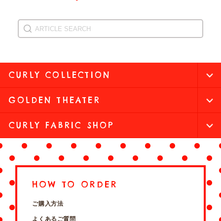
CURLY COLLECTION
GOLDEN THEATER
CURLY FABRIC SHOP
HOW TO ORDER
ご購入方法
よくあるご質問