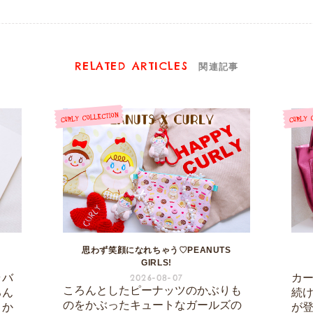
RELATED ARTICLES
関連記事
思わず笑顔になれちゃう♡PEANUTS
GIRLS!
ラバ
カ
2026-08-07
ころんとしたピーナッツのかぶりも
ろん
続
のをかぶったキュートなガールズの
こか
が