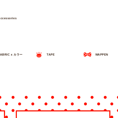
ccessories
FABRIC x カラー
TAPE
WAPPEN