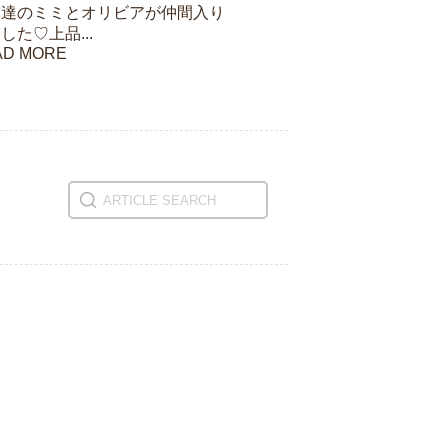
友達のミミとオリビアが仲間入り
した♡上品...
AD MORE