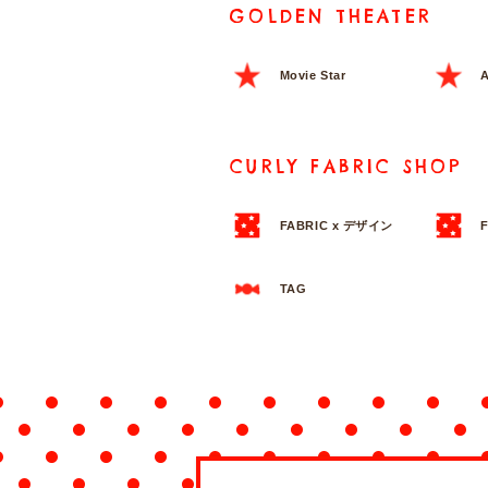
GOLDEN THEATER
Movie Star
A
CURLY FABRIC SHOP
FABRIC x デザイン
TAG