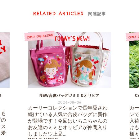
RELATED ARTICLES
関連記事
S
NEW合皮バッグ♡ミミ＆オリビア
C
2026-08-06
カーリーコレクションで長年愛され
カ
りも
続けている人気の合皮バッグに新作
ン
ズの
が登場です！今回はいちごちゃんの
入
クス
お友達のミミとオリビアが仲間入り
け
て愛
しました♡上品...
様々