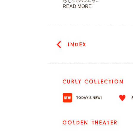
らしいシルエッ...
READ MORE
INDEX
CURLY COLLECTION
TODAY'S NEW!
GOLDEN THEATER