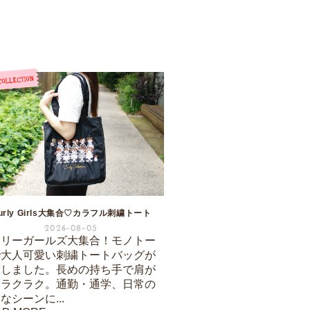
urly Girls大集合♡カラフル刺繍トート
2026-08-05
ーリーガールズ大集合！モノトー
で大人可愛い刺繍トートバッグが
荷しました。長めの持ち手で肩が
もラクラク。通勤・通学、日常の
なシーンに...