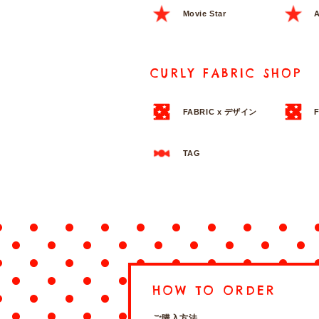
Movie Star
A
CURLY FABRIC SHOP
FABRIC x デザイン
TAG
HOW TO ORDER
ご購入方法