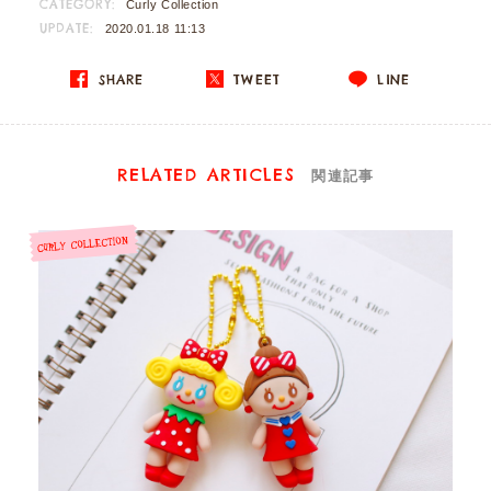
CATEGORY:
Curly Collection
UPDATE:
2020.01.18 11:13
SHARE
TWEET
LINE
RELATED ARTICLES
関連記事