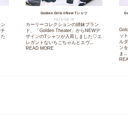
Golden Girls☆New Tシャツ
G
2026-06-18
ラン
カーリーコレクションの姉妹ブラン
Go
作チ
ド、「Golden Theater」からNEWデ
ッ
した
ザインのTシャツが入荷しました♡エ
ル
ト
レガントないちごちゃんとエヴ...
ン
READ MORE
ま...
RE