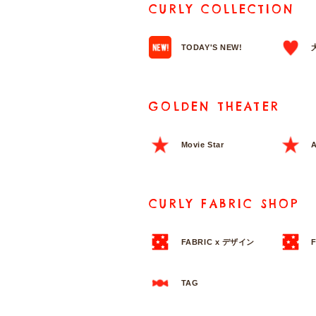
CURLY COLLECTION
TODAY'S NEW!
GOLDEN THEATER
Movie Star
A
CURLY FABRIC SHOP
FABRIC x デザイン
TAG