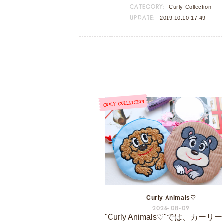
CATEGORY:
Curly Collection
UPDATE:
2019.10.10 17:49
Curly Animals♡
2026-08-09
"Curly Animals♡"では、カーリ