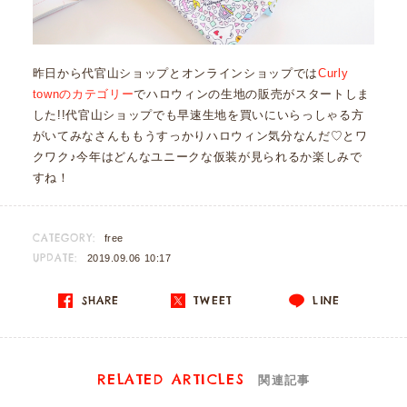
昨日から代官山ショップとオンラインショップでは
Curly
townのカテゴリー
でハロウィンの生地の販売がスタートしま
した!!代官山ショップでも早速生地を買いにいらっしゃる方
がいてみなさんももうすっかりハロウィン気分なんだ♡とワ
クワク♪今年はどんなユニークな仮装が見られるか楽しみで
すね！
CATEGORY:
free
UPDATE:
2019.09.06 10:17
SHARE
TWEET
LINE
RELATED ARTICLES
関連記事