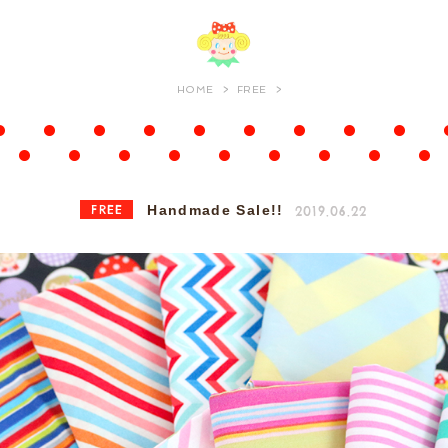
HOME
FREE
FREE
2019.06.22
Handmade Sale!!