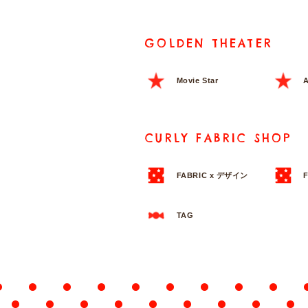
GOLDEN THEATER
Movie Star
A
CURLY FABRIC SHOP
FABRIC x デザイン
TAG