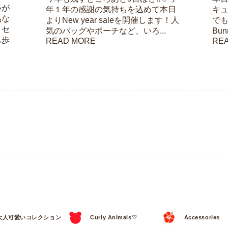
いが
年１年の感謝の気持ちを込めて本日
キ
品な
よりNew year saleを開催します！人
でも
クセ
気のバッグやポーチなど、いろ...
Bu
ち歩
READ MORE
RE
大人可愛いコレクション
Curly Animals♡
Accessories