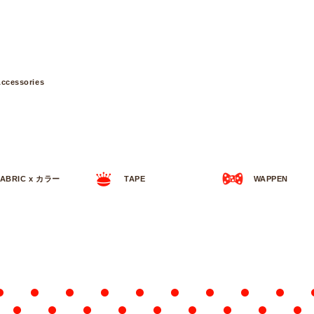
ccessories
FABRIC x カラー
TAPE
WAPPEN