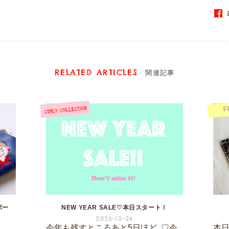
S
RELATED ARTICLES
関連記事
F
ポー
NEW YEAR SALE♡本日スタート！
2023-12-26
今年も残すところあと5日ほど..♡今
本日は