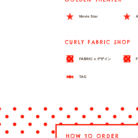
Movie Star
A
CURLY FABRIC SHOP
FABRIC x デザイン
TAG
HOW TO ORDER