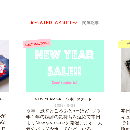
RELATED ARTICLES
関連記事
F
ポー
NEW YEAR SALE♡本日スタート！
2023-12-26
今年も残すところあと5日ほど..♡今
本日は
いが
年１年の感謝の気持ちを込めて本日
キ
品な
よりNew year saleを開催します！人
でも
クセ
気のバッグやポーチなど、いろ...
Bu