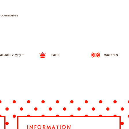
ccessories
FABRIC x カラー
TAPE
WAPPEN
INFORMATION