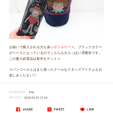
お揃いで購入される方も多い
ボトルケース
。ブラックカラー
がベースとなっているのでこちらも大人っぽい雰囲気です。
この夏の必需品は新作をゲット☆
スパンコールとはまた違ったクールなスタッズアイテムもお
楽しみください♡
CATEGORY:
free
UPDATE:
2019.05.22 17:54
SHARE
TWEET
LINE