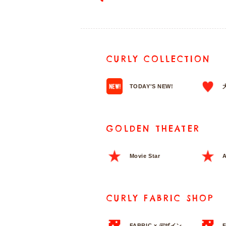
CURLY COLLECTION
TODAY'S NEW!
GOLDEN THEATER
Movie Star
A
CURLY FABRIC SHOP
FABRIC x デザイン