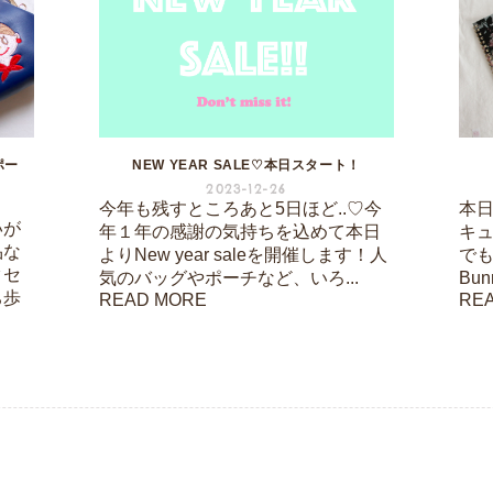
ポー
NEW YEAR SALE♡本日スタート！
2023-12-26
今年も残すところあと5日ほど..♡今
本日は
いが
年１年の感謝の気持ちを込めて本日
キ
品な
よりNew year saleを開催します！人
でも
クセ
気のバッグやポーチなど、いろ...
Bu
ち歩
READ MORE
RE