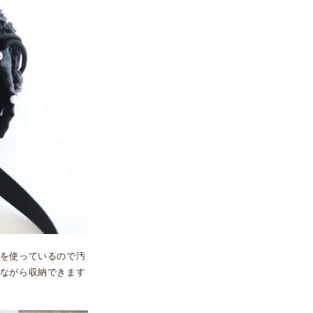
を使っているので汚
ながら収納できます