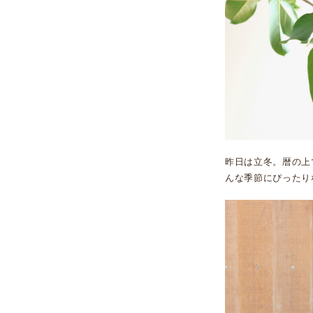
昨日は立冬。暦の上
んな季節にぴったり