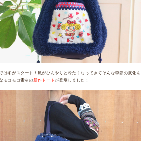
では冬がスタート！風がひんやりと冷たくなってきてそんな季節の変化を
なモコモコ素材の
新作トート
が登場しました！