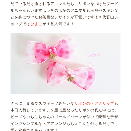
見ているだけ癒されるアニマルたち。リボンをつけたプード
ルちゃんもいます…♡そのほかのアニマルも王冠やズキンな
どを身につけたお茶目なデザインが可愛いですよ♬代官山シ
ョップでは
ひよこ
が１番人気です！
さらに、まるでスウィーツみたいな
リボンのヘアクリップ
も
本日入荷しています。２重に重なったリボンの真ん中には、
ビーズやいちごちゃんのゴールドパーツが付いて豪華なデザ
イン♡シンプルなヘアアレンジもちょこんと付けるだけで可
愛く変身できちゃいますよ。