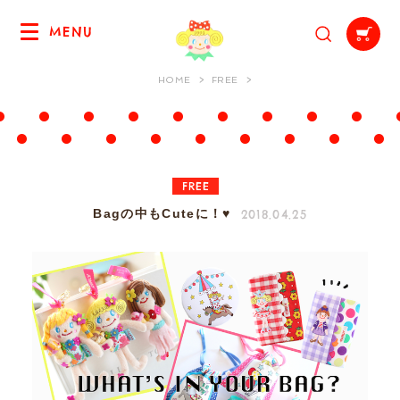
MENU
HOME
FREE
FREE
2018.04.25
Bagの中もCuteに！♥