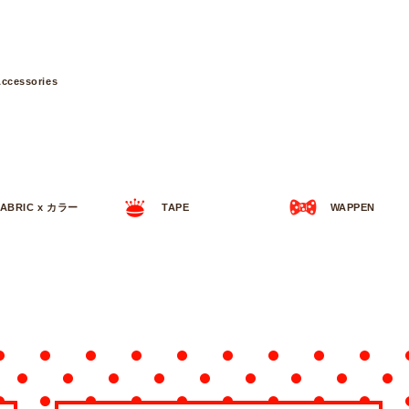
ccessories
FABRIC x カラー
TAPE
WAPPEN