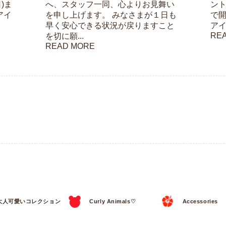
日)ま
へ、スタッフ一同、心よりお見舞い
ント
アイ
を申し上げます。 みなさまが１日も
で開
早く安心できる状況が戻りますこと
アイ
RE
を切に願...
READ MORE
大人可愛いコレクション
Curly Animals♡
Accessories