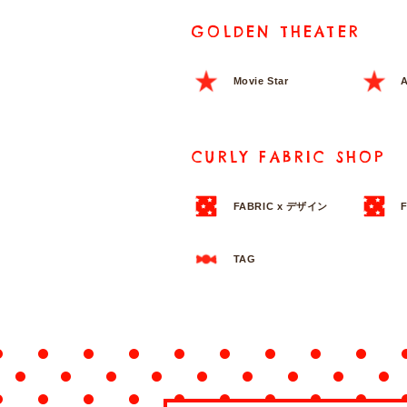
GOLDEN THEATER
Movie Star
A
CURLY FABRIC SHOP
FABRIC x デザイン
TAG