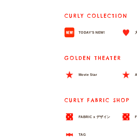
CURLY COLLECTION
TODAY'S NEW!
GOLDEN THEATER
Movie Star
A
CURLY FABRIC SHOP
FABRIC x デザイン
TAG