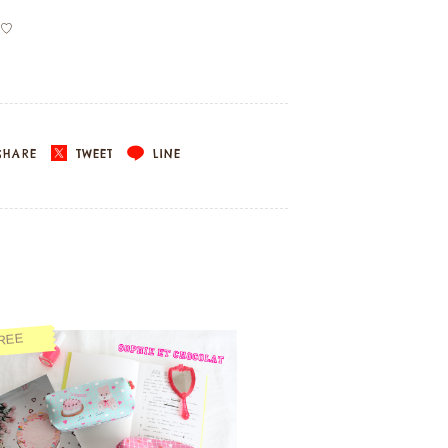
♡
HARE
TWEET
LINE
REE