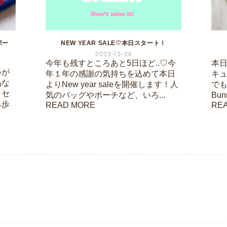
ポー
NEW YEAR SALE♡本日スタート！
2023-12-26
今年も残すところあと5日ほど..♡今
本日は
いが
年１年の感謝の気持ちを込めて本日
キ
品な
よりNew year saleを開催します！人
でも
クセ
気のバッグやポーチなど、いろ...
Bu
ち歩
READ MORE
RE