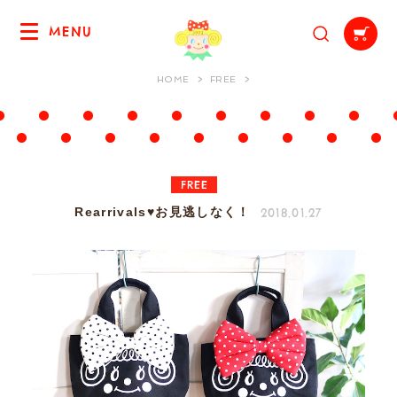
MENU
HOME
FREE
FREE
2018.01.27
Rearrivals♥お見逃しなく！