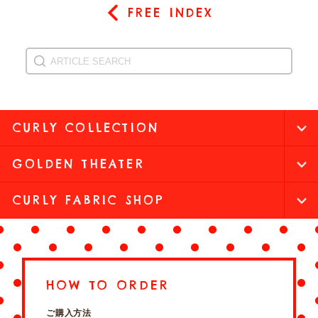
FREE INDEX
CURLY COLLECTION
GOLDEN THEATER
CURLY FABRIC SHOP
HOW TO ORDER
ご購入方法