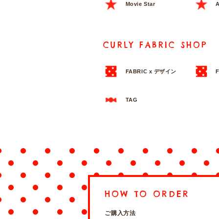
Movie Star
A
CURLY FABRIC SHOP
FABRIC x デザイン
TAG
HOW TO ORDER
ご購入方法