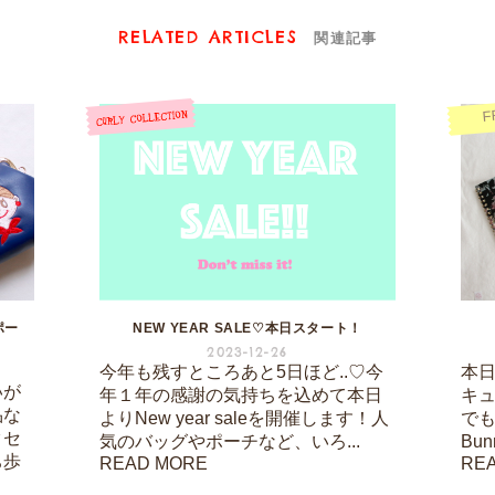
RELATED ARTICLES
関連記事
F
ポー
NEW YEAR SALE♡本日スタート！
2023-12-26
今年も残すところあと5日ほど..♡今
本日は
いが
年１年の感謝の気持ちを込めて本日
キ
品な
よりNew year saleを開催します！人
でも
クセ
気のバッグやポーチなど、いろ...
Bu
ち歩
READ MORE
RE