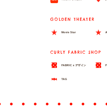
GOLDEN THEATER
Movie Star
A
CURLY FABRIC SHOP
FABRIC x デザイン
TAG