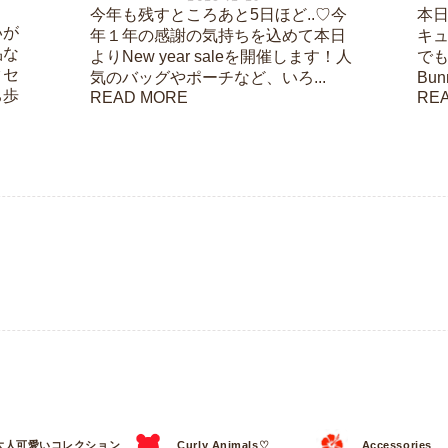
今年も残すところあと5日ほど..♡今
本日は
いが
年１年の感謝の気持ちを込めて本日
キ
品な
よりNew year saleを開催します！人
でも
クセ
気のバッグやポーチなど、いろ...
Bu
ち歩
READ MORE
RE
大人可愛いコレクション
Curly Animals♡
Accessories