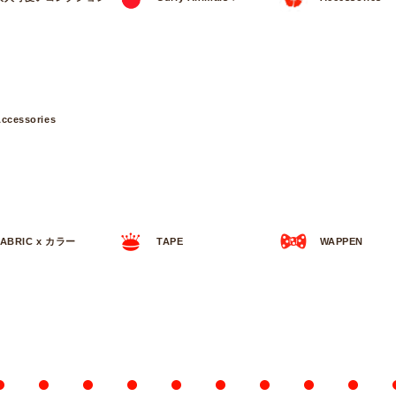
ccessories
FABRIC x カラー
TAPE
WAPPEN