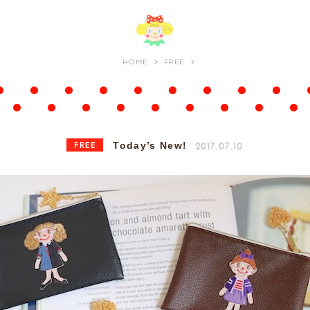
HOME
FREE
FREE
2017.07.10
Today’s New!