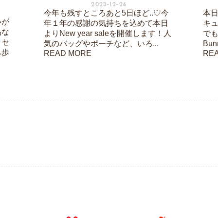
2023-12-26
今年も残すところあと5日ほど..♡今
本日は
いが
年１年の感謝の気持ちを込めて本日
キ
品な
よりNew year saleを開催します！人
でも
クセ
気のバッグやポーチなど、いろ...
Bu
ち歩
READ MORE
RE