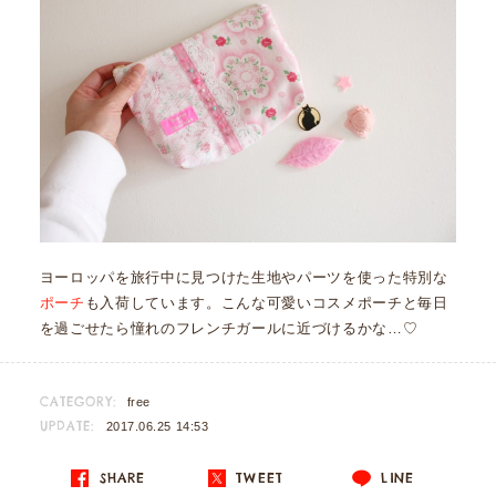
ヨーロッパを旅行中に見つけた生地やパーツを使った特別な
ポーチ
も入荷しています。こんな可愛いコスメポーチと毎日
を過ごせたら憧れのフレンチガールに近づけるかな…♡
CATEGORY:
free
UPDATE:
2017.06.25 14:53
SHARE
TWEET
LINE