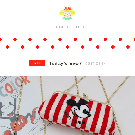
HOME
FREE
FREE
2017.06.14
Today’s new♥