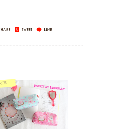
HARE
TWEET
LINE
REE