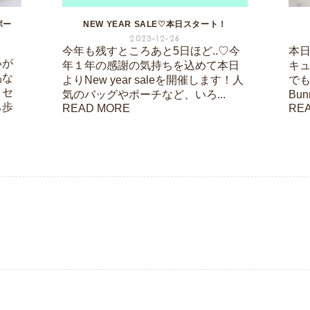
ポー
NEW YEAR SALE♡本日スタート！
2023-12-26
今年も残すところあと5日ほど..♡今
本日は
いが
年１年の感謝の気持ちを込めて本日
キ
品な
よりNew year saleを開催します！人
でも
クセ
気のバッグやポーチなど、いろ...
Bu
ち歩
READ MORE
RE