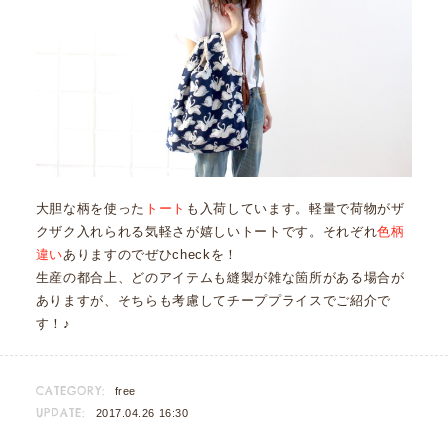
大胆な柄を使った
トート
も入荷しています。軽量で荷物がザ
クザク入れられる気軽さが嬉しいトートです。それぞれ
色柄
違い
ありますのでぜひcheckを！
生産の都合上、どのアイテムも縫製が雑な箇所がある場合が
ありますが、そちらも考慮してチーププライスでご紹介で
す！♪
CATEGORY:
free
UPDATE:
2017.04.26 16:30