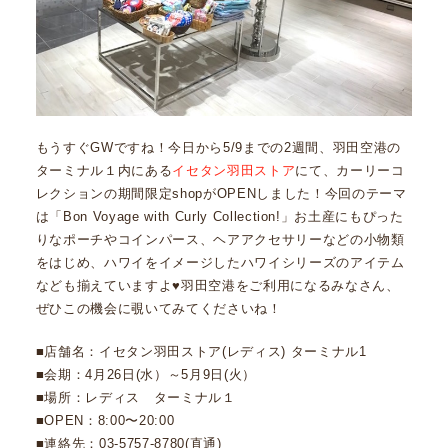
もうすぐGWですね！今日から5/9までの2週間、羽田空港の
ターミナル１内にある
イセタン羽田ストア
にて、カーリーコ
レクションの期間限定shopがOPENしました！今回のテーマ
は「Bon Voyage with Curly Collection!」お土産にもぴった
りなポーチやコインパース、ヘアアクセサリーなどの小物類
をはじめ、ハワイをイメージしたハワイシリーズのアイテム
なども揃えていますよ♥羽田空港をご利用になるみなさん、
ぜひこの機会に覗いてみてくださいね！
■店舗名：イセタン羽田ストア(レディス) ターミナル1
■会期：4月26日(水）～5月9日(火）
■場所：レディス ターミナル１
■OPEN：8:00〜20:00
■連絡先：03-5757-8780(直通)