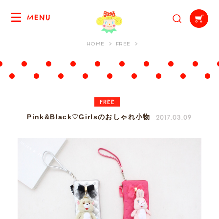
MENU
HOME
FREE
FREE
2017.03.09
Pink&Black♡Girlsのおしゃれ小物