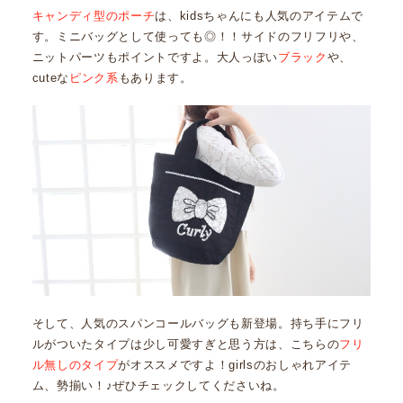
キャンディ型のポーチ
は、kidsちゃんにも人気のアイテムで
す。ミニバッグとして使っても◎！！サイドのフリフリや、
ニットパーツもポイントですよ。大人っぽい
ブラック
や、
cuteな
ピンク系
もあります。
そして、人気のスパンコールバッグも新登場。持ち手にフリ
ルがついたタイプは少し可愛すぎと思う方は、こちらの
フリ
ル無しのタイプ
がオススメですよ！girlsのおしゃれアイテ
ム、勢揃い！♪ぜひチェックしてくださいね。