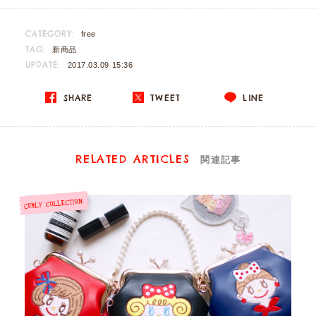
CATEGORY:
free
TAG:
新商品
UPDATE:
2017.03.09 15:36
SHARE
TWEET
LINE
RELATED ARTICLES
関連記事