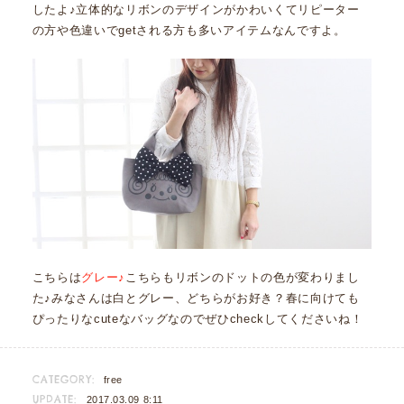
したよ♪立体的なリボンのデザインがかわいくてリピーター
の方や色違いでgetされる方も多いアイテムなんですよ。
こちらは
グレー♪
こちらもリボンのドットの色が変わりまし
た♪みなさんは白とグレー、どちらがお好き？春に向けても
ぴったりなcuteなバッグなのでぜひcheckしてくださいね！
CATEGORY:
free
UPDATE:
2017.03.09 8:11