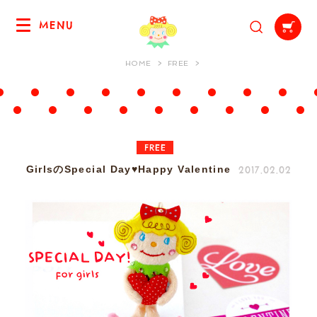
MENU
HOME
FREE
FREE
2017.02.02
GirlsのSpecial Day♥Happy Valentine