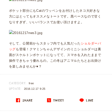
ポケット部分にもCatのワッペンをお付けしたネコ大好きな
方にはとってもオススメなトートです。黒ベースなので甘く
なりすぎず、いいバランスでお使い頂けますよ。
そして、公開前からスタッフ内でも人気だった
ショルダーバ
ッグ
も登場！クマミンちゃんデザインのミニショルダーは裏
面がスケルトンポケットになってて、スマホを入れたままで
操作できちゃう優れもの。この冬はアニマルたちとお出掛け
を楽しみませんか♥？
CATEGORY:
free
UPDATE:
2016.12.17 9:25
SHARE
TWEET
LINE