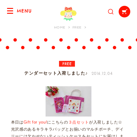
MENU
HOME
FREE
FREE
2016.12.04
テンダーセット入荷しました♪
本日は
Gift for you!
にこちらの
３点セット
が入荷しました☆
光沢感のあるキラキラバッグとお揃いのマルチポーチ、デイ
リーには欠かせないティッシュケースをセットにお届けしま