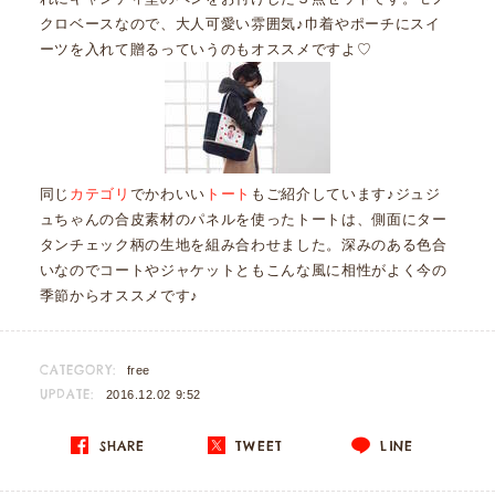
クロベースなので、大人可愛い雰囲気♪巾着やポーチにスイ
ーツを入れて贈るっていうのもオススメですよ♡
同じ
カテゴリ
でかわいい
トート
もご紹介しています♪ジュジ
ュちゃんの合皮素材のパネルを使ったトートは、側面にター
タンチェック柄の生地を組み合わせました。深みのある色合
いなのでコートやジャケットともこんな風に相性がよく今の
季節からオススメです♪
CATEGORY:
free
UPDATE:
2016.12.02 9:52
SHARE
TWEET
LINE