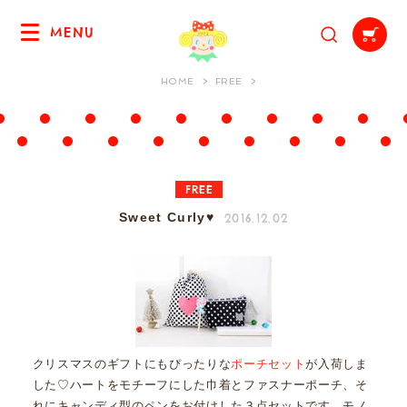
MENU
HOME
FREE
FREE
2016.12.02
Sweet Curly♥
クリスマスのギフトにもぴったりな
ポーチセット
が入荷しま
した♡ハートをモチーフにした巾着とファスナーポーチ、そ
れにキャンディ型のペンをお付けした３点セットです。モノ