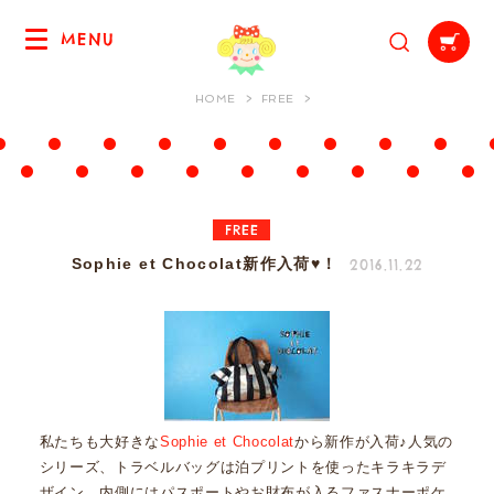
MENU
HOME
FREE
FREE
2016.11.22
Sophie et Chocolat新作入荷♥！
私たちも大好きな
Sophie et Chocolat
から新作が入荷♪人気の
シリーズ、トラベルバッグは泊プリントを使ったキラキラデ
ザイン。内側にはパスポートやお財布が入るファスナーポケ