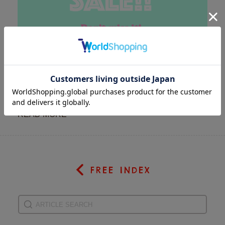
NEW YEAR SALE♡本日スタート！
2023-12-26
今年も残すところあと5日ほど..♡今年１年の感謝の
気持ちを込めて本日よりNew year saleを開催しま
す！人気のバッグやポーチなど、いろ...
READ MORE
FREE INDEX