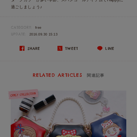
過ごしましょう♪
CATEGORY:
free
UPDATE:
2016.09.30 15:13
SHARE
TWEET
LINE
RELATED ARTICLES
関連記事