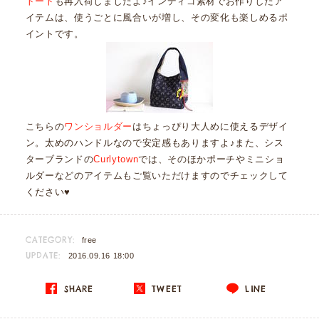
トート
も再入荷しましたよ♪インディゴ素材でお作りしたア
イテムは、使うごとに風合いが増し、その変化も楽しめるポ
イントです。
こちらの
ワンショルダー
はちょっぴり大人めに使えるデザイ
ン。太めのハンドルなので安定感もありますよ♪また、シス
ターブランドの
Curlytown
では、そのほかポーチやミニショ
ルダーなどのアイテムもご覧いただけますのでチェックして
ください♥
CATEGORY:
free
UPDATE:
2016.09.16 18:00
SHARE
TWEET
LINE