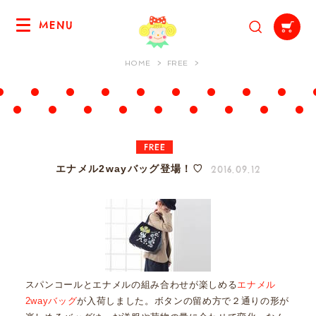
MENU
HOME
FREE
FREE
2016.09.12
エナメル2wayバッグ登場！♡
スパンコールとエナメルの組み合わせが楽しめる
エナメル
2wayバッグ
が入荷しました。ボタンの留め方で２通りの形が