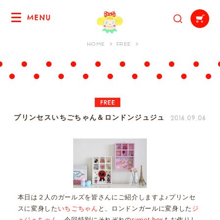
MENU
HOME
FREE
FREE
2016.09.06
プリンセスいちごちゃん＆ロンドンジュジュ
本日は２人のガールズを皆さんにご紹介しますよ♪プリンセ
スに変身した
いちごちゃん
と、ロンドンガールに変身した
ジ
ュジュちゃん
。今回特別にそれぞれの
sweet box
もお作りし