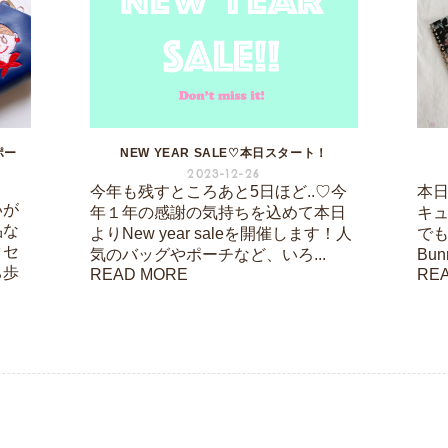
ポー
NEW YEAR SALE♡本日スタート！
2023-12-26
今年も残すところあと5日ほど..♡今
本日は
いが
年１年の感謝の気持ちを込めて本日
キ
品な
よりNew year saleを開催します！人
でも
クセ
気のバッグやポーチなど、いろ...
Bu
ち歩
READ MORE
RE