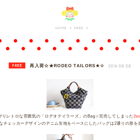
HOME
FREE
FREE
2016.08.08
再入荷☆★RODEO TAILORS★☆
ぴりレトロな雰囲気の「ロデオテイラーズ」のBag☆完売してしまった
2w
なチェッカーデザインのデニム生地をベースにしたバッグは2通りの形を