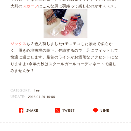
大判の
スカーフ
はこんな風に羽織って楽しむのがオススメ。
ソックス
も３色入荷しました♥モコモコした素材で柔らか
く、履き心地抜群の靴下。伸縮するので、足にフィットして
快適に過ごせます。足首のラインがお洒落なアクセントにな
りますよ♪今年の秋はスクールガールコーディネートで楽し
みませんか？
CATEGORY:
free
UPDATE:
2016.07.29 10:00
SHARE
TWEET
LINE