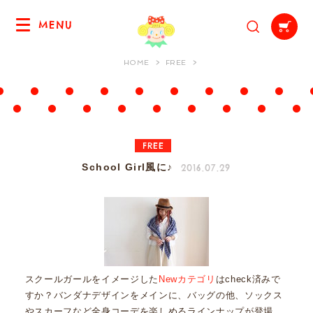
MENU
HOME
FREE
FREE
2016.07.29
School Girl風に♪
スクールガールをイメージした
Newカテゴリ
はcheck済みで
すか？バンダナデザインをメインに、バッグの他、ソックス
やスカーフなど全身コーデを楽しめるラインナップが登場。