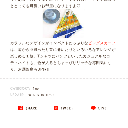
ととっても可愛いお部屋になりますよ♡
カラフルなデザインがインパクトたっぷりな
ビッグスカーフ
は、肩から羽織ったり首に巻いたりといろいろなアレンジが
楽しめる１枚。Tシャツにパンツといったカジュアルなコー
ディネイトも、色が入るとちょっぴりリッチな雰囲気にな
り、お洒落度もUP!♥!!
CATEGORY:
free
UPDATE:
2016.07.10 11:30
SHARE
TWEET
LINE