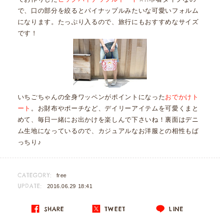
で、口の部分を絞るとパイナップルみたいな可愛いフォルム
になります。たっぷり入るので、旅行にもおすすめなサイズ
です！
いちごちゃんの全身ワッペンがポイントになった
おでかけト
ート
。お財布やポーチなど、デイリーアイテムを可愛くまと
めて、毎日一緒にお出かけを楽しんで下さいね！裏面はデニ
ム生地になっているので、カジュアルなお洋服との相性もば
っちり♪
CATEGORY:
free
UPDATE:
2016.06.29 18:41
SHARE
TWEET
LINE