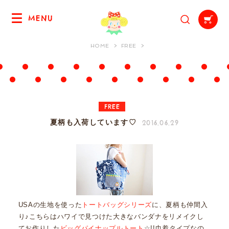
MENU
HOME
FREE
FREE
2016.06.29
夏柄も入荷しています♡
USAの生地を使った
トートバッグシリーズ
に、夏柄も仲間入
り♪こちらはハワイで見つけた大きなバンダナをリメイクし
てお作りした
ビッグパイナップルトート
☆!!巾着タイプなの