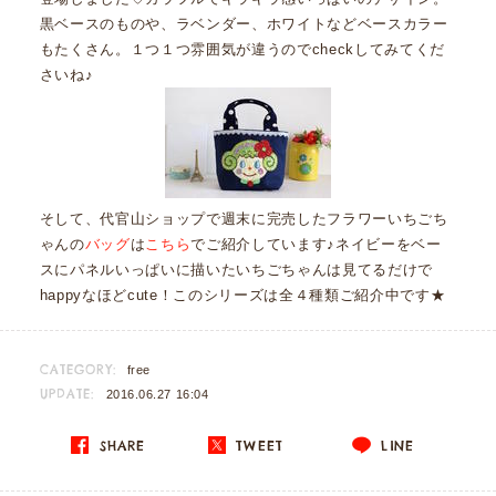
黒ベースのものや、ラベンダー、ホワイトなどベースカラー
もたくさん。１つ１つ雰囲気が違うのでcheckしてみてくだ
さいね♪
そして、代官山ショップで週末に完売したフラワーいちごち
ゃんの
バッグ
は
こちら
でご紹介しています♪ネイビーをベー
スにパネルいっぱいに描いたいちごちゃんは見てるだけで
happyなほどcute！このシリーズは全４種類ご紹介中です★
CATEGORY:
free
UPDATE:
2016.06.27 16:04
SHARE
TWEET
LINE