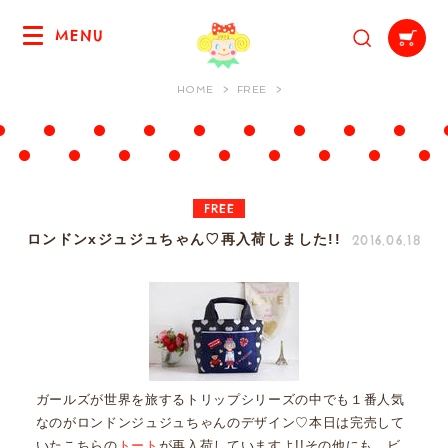
MENU
HOME
FREE
FREE
2016.06.18
ロンドンxジュジュちゃん♡再入荷しました!!
ガールズが世界を旅するトリップシリーズの中でも１番人気
なのがロンドンジュジュちゃんのデザイン♡本日は完売して
いたこちらの
トート
が再入荷していますよ!!その他にも、ビ