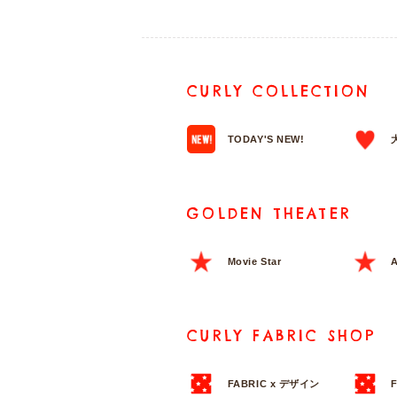
CURLY COLLECTION
TODAY'S NEW!
GOLDEN THEATER
Movie Star
A
CURLY FABRIC SHOP
FABRIC x デザイン