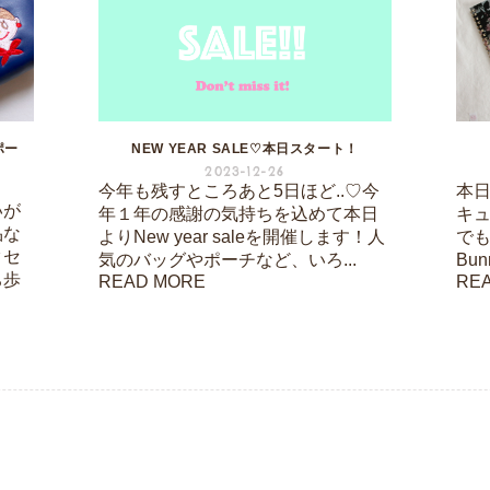
ポー
NEW YEAR SALE♡本日スタート！
2023-12-26
今年も残すところあと5日ほど..♡今
本日は
いが
年１年の感謝の気持ちを込めて本日
キ
品な
よりNew year saleを開催します！人
でも
クセ
気のバッグやポーチなど、いろ...
Bu
ち歩
READ MORE
RE