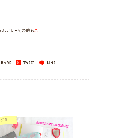
かわいい♥その他も
こ
HARE
TWEET
LINE
REE