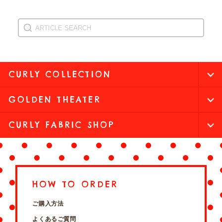
CURLY COLLECTION
GOLDEN THEATER
CURLY FABRIC SHOP
HOW TO ORDER
ご購入方法
よくあるご質問