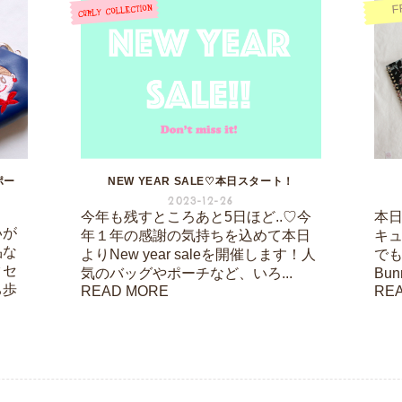
F
ポー
NEW YEAR SALE♡本日スタート！
2023-12-26
今年も残すところあと5日ほど..♡今
本日は
いが
年１年の感謝の気持ちを込めて本日
キ
品な
よりNew year saleを開催します！人
でも
クセ
気のバッグやポーチなど、いろ...
Bu
ち歩
READ MORE
RE