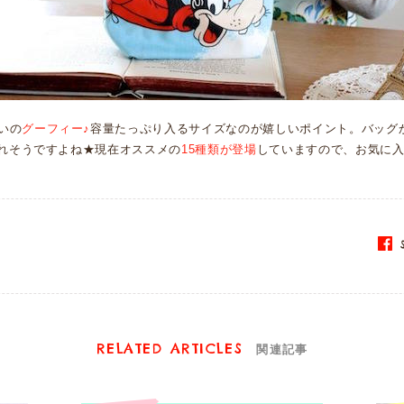
いの
グーフィー♪
容量たっぷり入るサイズなのが嬉しいポイント。バッグ
なれそうですよね★現在オススメの
15種類が登場
していますので、お気に
S
RELATED ARTICLES
関連記事