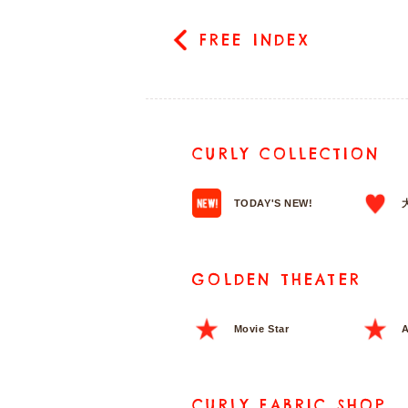
FREE INDEX
CURLY COLLECTION
TODAY'S NEW!
GOLDEN THEATER
Movie Star
A
CURLY FABRIC SHOP