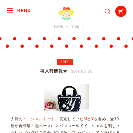
MENU
HOME
FREE
FREE
2016.05.02
再入荷情報★
人気の
イニシャルトート。
完売していた
M
と
Y
を含め、全10
種が再登場！黒ベースにスパンコールでイニシャルを刺しゅ
うしたバッグはご自分用のほか、プレゼントしても喜ばれる