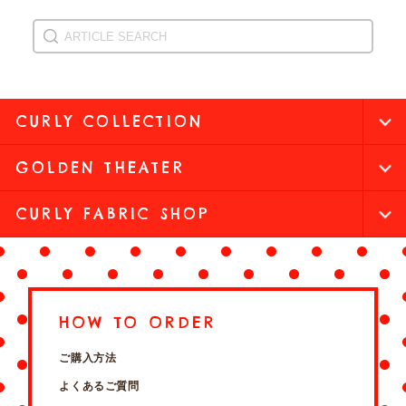
CURLY COLLECTION
GOLDEN THEATER
CURLY FABRIC SHOP
HOW TO ORDER
ご購入方法
よくあるご質問