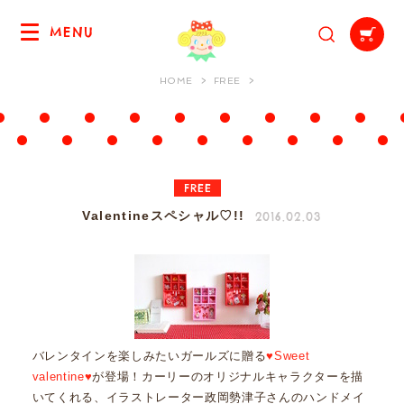
MENU
HOME
FREE
FREE
2016.02.03
Valentineスペシャル♡!!
バレンタインを楽しみたいガールズに贈る
♥Sweet
valentine♥
が登場！カーリーのオリジナルキャラクターを描
いてくれる、イラストレーター政岡勢津子さんのハンドメイ