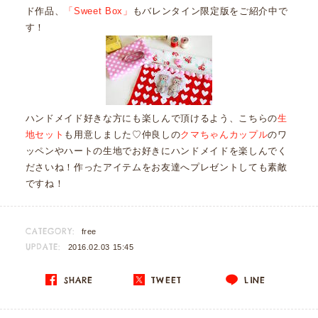
ド作品、
「Sweet Box」
もバレンタイン限定版をご紹介中で
す！
ハンドメイド好きな方にも楽しんで頂けるよう、こちらの
生
地セット
も用意しました♡仲良しの
クマちゃんカップル
のワ
ッペンやハートの生地でお好きにハンドメイドを楽しんでく
ださいね！作ったアイテムをお友達へプレゼントしても素敵
ですね！
CATEGORY:
free
UPDATE:
2016.02.03 15:45
SHARE
TWEET
LINE